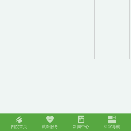
󢀁
󢀂
󢀃
󢀄
四院首页
就医服务
新闻中心
科室导航