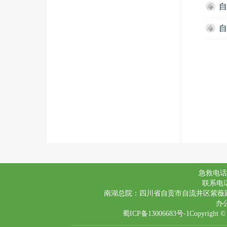
自
自
急救电话：
联系电话(
南湖总院：四川省自贡市自流井区紫薇路
办公
蜀ICP备13006683号-1
Copyrig