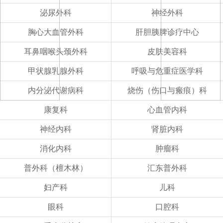
自贡市第四人民医院2025年人才招聘公告
自贡市第四人民医院关于消化内科IBD病种库项目市场调研的公告（第二次）
泌尿外科
神经外科
自贡市第四人民医院高质量发展项目市场调研公告（第四次）
自贡市第四人民医院焦度计项目院内采购公告
胸心大血管外科
肝胆胰脾诊疗中心
自贡市第四人民医院OA系统升级或更换项目院内采购公告（第二次）
自贡市第四人民医院（飞秒激光角膜屈光治疗机.一次性使用无菌治疗包）卫生材料授权信息公示
耳鼻咽喉头颈外科
皮肤美容科
自贡市第四人民医院UPS电池采购项目结果公示
甲状腺乳腺外科
呼吸与危重症医学科
自贡市第四人民医院全自动化学发光检测项目试剂采购项目三市场调研公告
自贡市第四人民医院全自动化学发光检测项目试剂采购项目二市场调研公告
内分泌代谢病科
烧伤（伤口与瘢痕）科
自贡市第四人民医院尿液分析检测项目试剂采购项目市场调研公告
康复科
心血管内科
神经内科
肾脏内科
消化内科
肿瘤科
普外科（檀木林）
汇东普外科
妇产科
儿科
眼科
口腔科