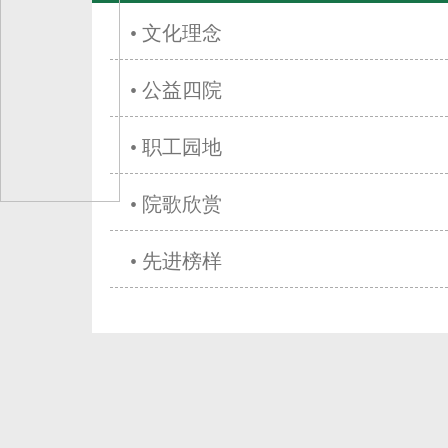
• 文化理念
• 公益四院
• 职工园地
• 院歌欣赏
• 先进榜样